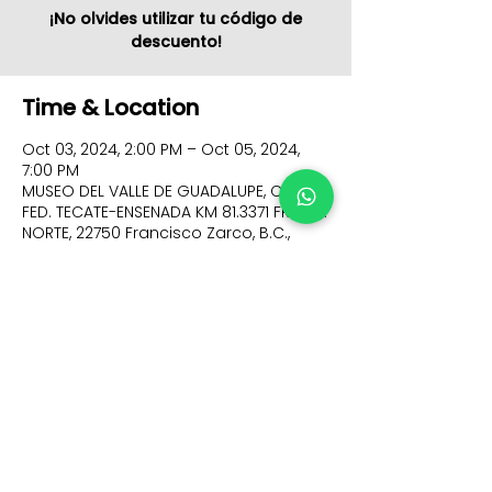
¡No olvides utilizar tu código de
descuento!
Time & Location
Oct 03, 2024, 2:00 PM – Oct 05, 2024,
7:00 PM
MUSEO DEL VALLE DE GUADALUPE, CARR.
FED. TECATE-ENSENADA KM 81.3371 FRACC.
NORTE, 22750 Francisco Zarco, B.C.,
México
FIND US ON SOCIAL NETWORKS!
© 2023 Just Solutions Mexico
Términos y Condiciones