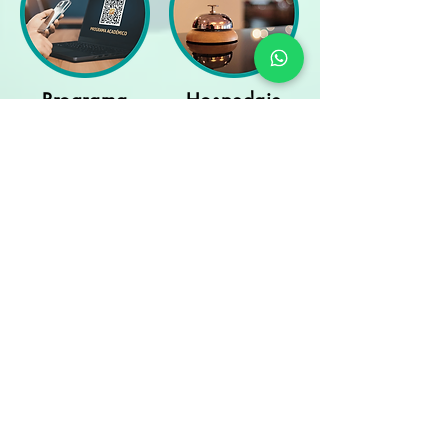
Programa
Hospedaje
Académico
Facturación
Ten a la mano tu
comprobante de pago y
tu CSF actualizada, para
que la puedas adjuntar
al correo.