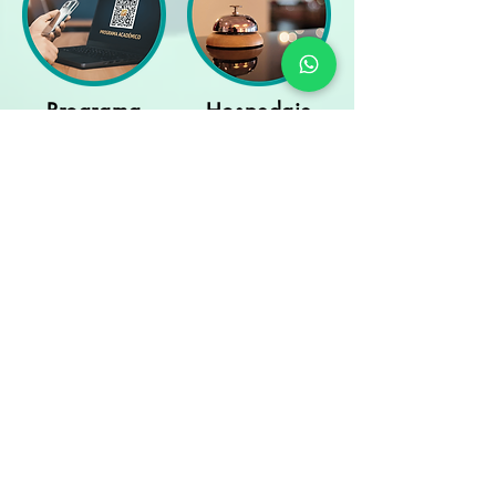
Programa
Hospedaje
Académico
Facturación
Ten a la mano tu
comprobante de pago y
tu CSF actualizada, para
que la puedas adjuntar
al correo.