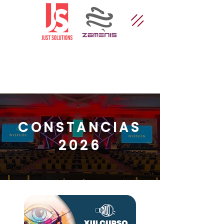
CONSTANCIAS
2026