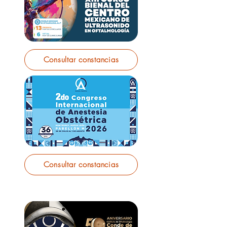
Consultar constancias
Consultar constancias