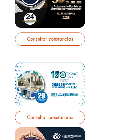
Consultar constancias
Consultar constancias